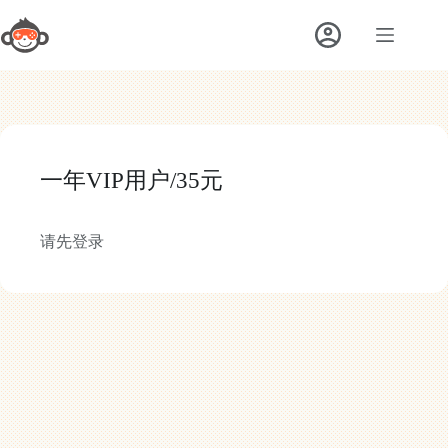
跳
至
内
容
一年VIP用户/35元
请先登录