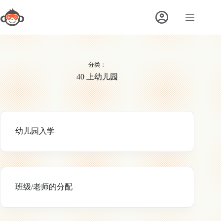
跳
至
内
容
分类：
40 上幼儿园
幼儿园入学
班级/老师的分配