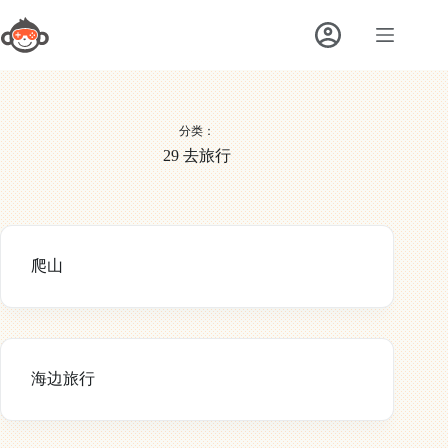
跳
至
内
容
分类：
29 去旅行
爬山
海边旅行