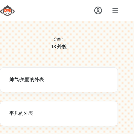
跳
至
内
容
分类：
18 外貌
帅气/美丽的外表
平凡的外表