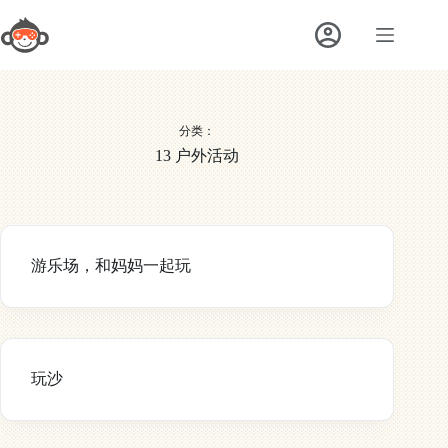
跳
至
内
容
分类：
13 户外活动
游乐场，和妈妈一起玩
玩沙