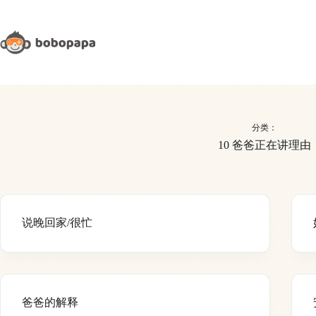
跳
至
内
容
分类：
10 爸爸正在讲理由
说晚回家/很忙
爸爸的解释