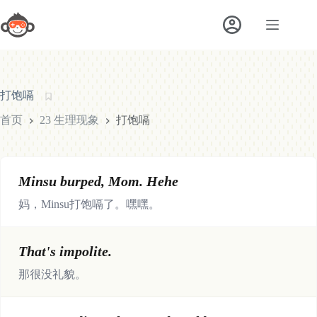
跳
至
内
容
打饱嗝
首页
23 生理现象
打饱嗝
Minsu burped, Mom. Hehe
妈，Minsu打饱嗝了。嘿嘿。
That's impolite.
那很没礼貌。